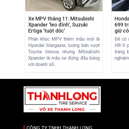
Xe MPV tháng 11: Mitsubishi
Honda
Xpander 'leo đỉnh', Suzuki
699 tr
Ertiga 'tuột dốc'
giữ c
Phân khúc MPV thêm mẫu mới là
Để có 
Hyundai Stargazer, lượng bán vượt
HR-V p
Toyota Innova, nhưng Mitsubishi
trang b
Xpander là mẫu xe đứng đầu bảng
nghiệm
với doanh số...
CÔNG TY TNHH THANH LONG