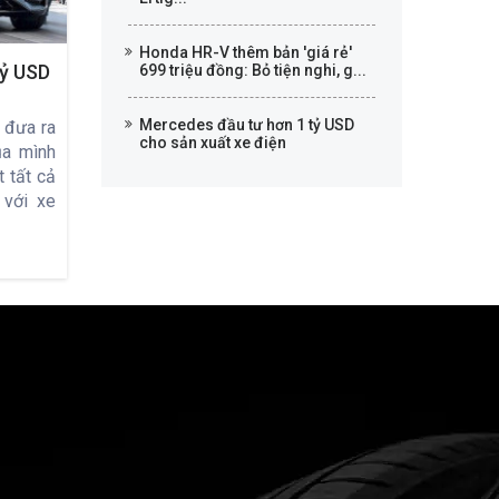
Honda HR-V thêm bản 'giá rẻ'
tỷ USD
699 triệu đồng: Bỏ tiện nghi, g...
Mercedes đầu tư hơn 1 tỷ USD
 đưa ra
cho sản xuất xe điện
ủa mình
t tất cả
 với xe