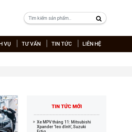
H VỤ
TƯ VẤN
TIN TỨC
LIÊN HỆ
TIN TỨC MỚI
Xe MPV tháng 11: Mitsubishi
Xpander 'leo đỉnh', Suzuki
Ertig...