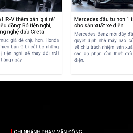
 HR-V thêm bản 'giá rẻ'
Mercedes đầu tư hơn 1 
iệu đồng: Bỏ tiện nghi,
cho sản xuất xe điện
ông nghệ đấu Creta
Mercedes-Benz mới đây đã
mức giá dễ chịu hơn, Honda
quyết định nhà máy nào c
hiên bản G bị cắt bỏ những
sẽ chịu trách nhiệm sản xuấ
ị tiện nghi sẽ thay đổi trải
các bộ phận cần thiết đối
 hàng ngày.
điện.
CHI NHÁNH PHẠM VĂN ĐỒNG