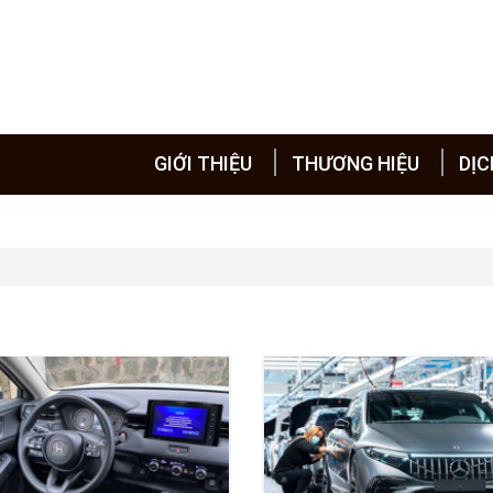
GIỚI THIỆU
THƯƠNG HIỆU
DỊC