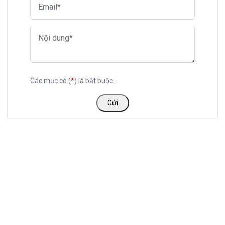
Các mục có (
*
) là bắt buộc.
Gửi