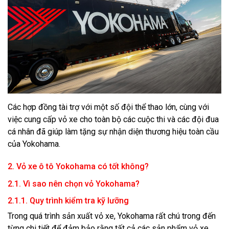
Các hợp đồng tài trợ với một số đội thể thao lớn, cùng với
việc cung cấp vỏ xe cho toàn bộ các cuộc thi và các đội đua
cá nhân đã giúp làm tặng sự nhận diện thương hiệu toàn cầu
của Yokohama.
2. Vỏ xe ô tô Yokohama có tốt không?
2.1. Vì sao nên chọn vỏ Yokohama?
2.1.1. Quy trình kiểm tra kỹ lưỡng
Trong quá trình sản xuất vỏ xe, Yokohama rất chú trong đến
từng chi tiết để đảm bảo rằng tất cả các sản phẩm vỏ xe