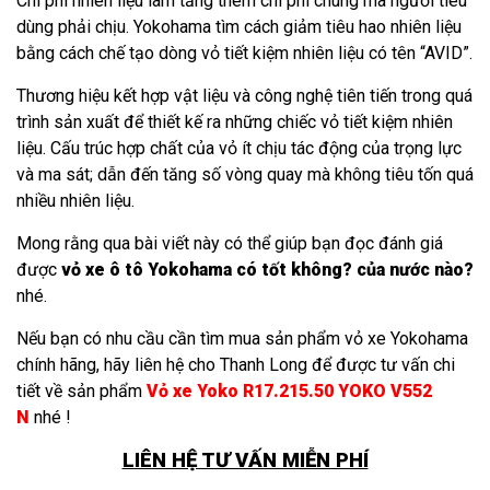
Chi phí nhiên liệu làm tăng thêm chi phí chung mà người tiêu
dùng phải chịu. Yokohama tìm cách giảm tiêu hao nhiên liệu
bằng cách chế tạo dòng vỏ tiết kiệm nhiên liệu có tên “AVID”.
Thương hiệu kết hợp vật liệu và công nghệ tiên tiến trong quá
trình sản xuất để thiết kế ra những chiếc vỏ tiết kiệm nhiên
liệu. Cấu trúc hợp chất của vỏ ít chịu tác động của trọng lực
và ma sát; dẫn đến tăng số vòng quay mà không tiêu tốn quá
nhiều nhiên liệu.
Mong rằng qua bài viết này có thể giúp bạn đọc đánh giá
được
vỏ xe ô tô Yokohama có tốt không? của nước nào?
nhé.
Nếu bạn có nhu cầu cần tìm mua sản phẩm vỏ xe Yokohama
chính hãng, hãy liên hệ cho Thanh Long để được tư vấn chi
tiết về sản phẩm
Vỏ xe Yoko R17.215.50 YOKO V552
N
nhé !
LIÊN HỆ TƯ VẤN MIỄN PHÍ